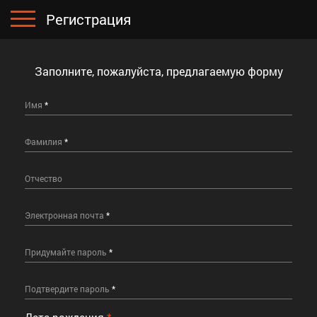
Регистрация
home
Главная
События
Заполните, пожалуйста, предлагаемую форму
Результаты
Имя
*
Чемпионаты
Фамилия
*
collections
Фото
Отчество
info
О нас
Электронная почта
*
contact_phone
Контакты
Придумайте пароль
*
open_in_browser
Вход
Подтвердите пароль
*