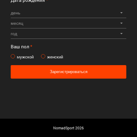
Дата рождения
*
день
месяц
год
Ваш пол
*
мужской
женский
Зарегистрироваться
NomadSport 2026