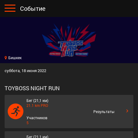
Событие
home
Главная
События
Результаты
Чемпионаты
Бишкек
суббота, 18 июня 2022
collections
Фото
TOYBOSS NIGHT RUN
info
О нас
Бег (21,1 км)
contact_phone
Контакты
21.1 km PRO
keyboard_arrow_right
Результаты
Участников
open_in_browser
Вход
5
Бег (21,1 км)