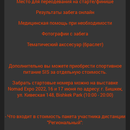
Место для переодевания на старте/финише
УСЛОВИЯ:
Результаты забега онлайн
На дистанции 5 км:
К участию в забеге на 5 км допускаются все желающие
от 14 лет и
Медицинская помощь при необходимости
старше
.
!
Возраст участника определяется в виде полных лет на день старта.
Фотографии с забега
Категории:
Тематический акссесуар (браслет)
Мужчина Абсолют
Женщина Абсолют
На дистанции 10 км:
Дополнительно вы можете приобрести спортивное
К участию в забеге на 10 км допускаются все желающие
от 16 лет и
питание SIS за отдельную стоимость.
старше
.
!
Возраст участника определяется в виде полных лет на день старта.
Забрать стартовые номера можно на выставке
Категории:
Nomad Expo 2022, 16 и 17 июня по адресу: г. Бишкек,
ул. Кивеская 148, Bishkek Park (10:00 - 20:00)
М16-29, F16-29 – мужчины и женщины 18-29 лет;
М30-39, F30-39 – мужчины и женщины 30-39 лет;
М40-49, F40-49 – мужчины и женщины 40-49 лет;
- Что входит в стоимость пакета участника дистанции
М50-59, F50-59 – мужчины и женщины 50-59 лет;
"Региональный":
М60+, F60+ – мужчины и женщины от 60 лет и старше;